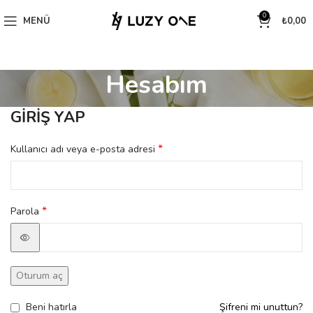
0
MENÜ
₺
0,00
Hesabım
GIRIŞ YAP
*
Kullanıcı adı veya e-posta adresi
*
Parola
Oturum aç
Beni hatırla
Şifreni mi unuttun?