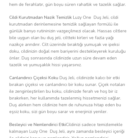
hem de ferahlatır, gün boyu süren rahatlık ve tazelik sağlar.
Cildi Kurutmadan Nazik Temizlik
Luzy One Duş Jeli, cildi
kurutmadan derinlemesine temizlik sağlayan formülü ile
günlük banyo rutininizin vazgeçilmezi olacak. Hassas ciltlere
bile uygun olan bu duş jeli, ciltteki kirleri ve fazla yağı
nazikçe arındırır. Cilt üzerinde bıraktığı yumuşak ve ipeksi
doku, cildinizin doğal nem bariyerini destekleyerek kuruluğu
önler. Duş sonrasında cildinizde uzun süre devam eden
tazelik ve yumuşaklık hissi yaşarsınız.
Canlandırıcı Çiçeksi Koku
Duş Jeli, cildinizde kalıcı bir etki
bırakan çiçeksi ve canlandırıcı bir koku sunar. Çiçek notaları
ile zenginleştirilen bu koku, cildinizde ferah ve hoş bir iz
bırakırken, her kullanımda tazelenmiş hissetmenizi sağlar.
Duş alırken hem cildinize hem de ruhunuza hitap eden bu
eşsiz koku, sizi gün boyu sarar ve enerjinizi yeniler.
Besleyici ve Nemlendirici Etki
Cildinizi sadece temizlemekle
kalmayan Luzy One Duş Jeli, aynı zamanda besleyici içeriği