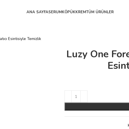
ANA SAYFA
SERUM
KÖPÜK
KREM
TÜM ÜRÜNLER
tıcı Esintisiyle Temizlik
Luzy One Fores
Esint