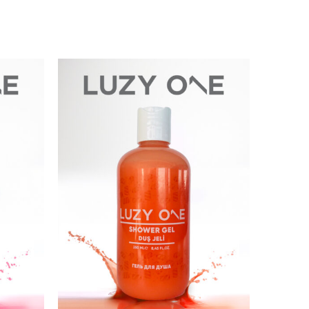
Luzy One 
SEPETE EK
Genç, 