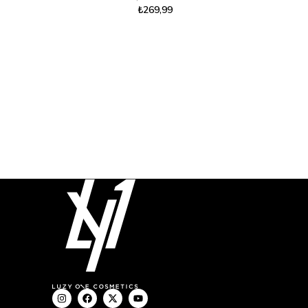
₺
269,99