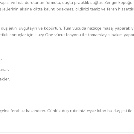
apısı ve hızlı durulanan formülü, duşta pratiklik sağlar. Zengin köpüğü k
jellerinin aksine ciltte kalıntı bırakmaz, cildinizi temiz ve ferah hissett
da duş jelini uygulayın ve köpürtün. Tüm vücuda nazikçe masaj yaparak ya
tkili sonuçlar için, Luzy One vücut losyonu ile tamamlayıcı bakım yaparak
r.
unar.
ekler.
ksi ferahlık kazandırın. Günlük duş rutininizi eşsiz kılan bu duş jeli ile