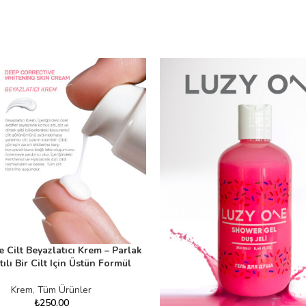
 Cilt Beyazlatıcı Krem – Parlak
LE
ltılı Bir Cilt Için Üstün Formül
Krem
,
Tüm Ürünler
₺
250,00