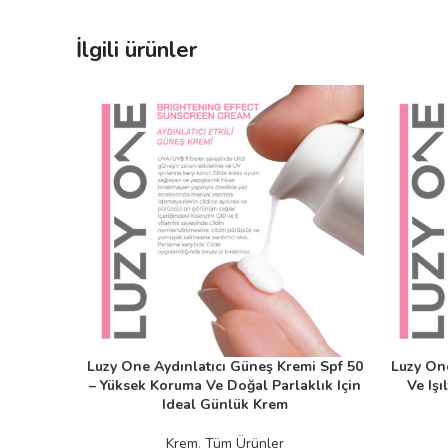
İlgili ürünler
Luzy One Aydınlatıcı Güneş Kremi Spf 50
Luzy One
SEPETE EKLE
SEPETE EK
– Yüksek Koruma Ve Doğal Parlaklık Için
Ve Işı
Ideal Günlük Krem
Krem
,
Tüm Ürünler