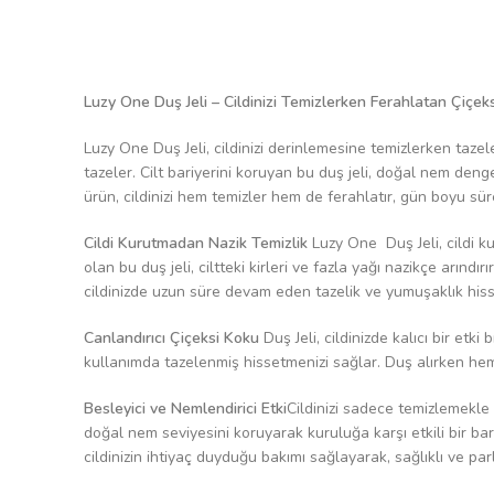
Luzy One Duş Jeli – Cildinizi Temizlerken Ferahlatan Çiçe
Luzy One Duş Jeli, cildinizi derinlemesine temizlerken tazel
tazeler. Cilt bariyerini koruyan bu duş jeli, doğal nem den
ürün, cildinizi hem temizler hem de ferahlatır, gün boyu sür
Cildi Kurutmadan Nazik Temizlik
Luzy One Duş Jeli, cildi k
olan bu duş jeli, ciltteki kirleri ve fazla yağı nazikçe arın
cildinizde uzun süre devam eden tazelik ve yumuşaklık hissi
Canlandırıcı Çiçeksi Koku
Duş Jeli, cildinizde kalıcı bir etki
kullanımda tazelenmiş hissetmenizi sağlar. Duş alırken hem 
Besleyici ve Nemlendirici Etki
Cildinizi sadece temizlemekle 
doğal nem seviyesini koruyarak kuruluğa karşı etkili bir ba
cildinizin ihtiyaç duyduğu bakımı sağlayarak, sağlıklı ve pa