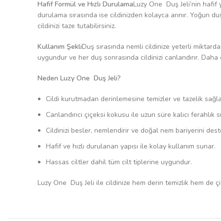
Hafif Formül ve Hızlı Durulama
Luzy One Duş Jeli’nin hafif y
durulama sırasında ise cildinizden kolayca arınır. Yoğun duş 
cildinizi taze tutabilirsiniz.
Kullanım Şekli
Duş sırasında nemli cildinize yeterli miktar
uygundur ve her duş sonrasında cildinizi canlandırır. Daha e
Neden Luzy One Duş Jeli?
Cildi kurutmadan derinlemesine temizler ve tazelik sağla
Canlandırıcı çiçeksi kokusu ile uzun süre kalıcı ferahlık s
Cildinizi besler, nemlendirir ve doğal nem bariyerini dest
Hafif ve hızlı durulanan yapısı ile kolay kullanım sunar.
Hassas ciltler dahil tüm cilt tiplerine uygundur.
Luzy One Duş Jeli ile cildinize hem derin temizlik hem de çiçe