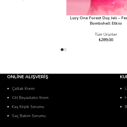
Luzy One Forest Duş Jeli – Fer
SEPETE EKLE
Bombshell Etkisi
Tüm Ürünler
₺
289,00
ONLINE ALIŞVERIŞ
KU
Çatlak Kremi
Ü
Cilt Beyazlatıcı Krem
H
Kaş Kirpik Serumu
B
Saç Bakım Serumu