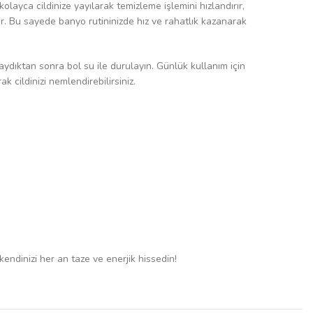
olayca cildinize yayılarak temizleme işlemini hızlandırır,
irir. Bu sayede banyo rutininizde hız ve rahatlık kazanarak
ydıktan sonra bol su ile durulayın. Günlük kullanım için
 cildinizi nemlendirebilirsiniz.
 kendinizi her an taze ve enerjik hissedin!