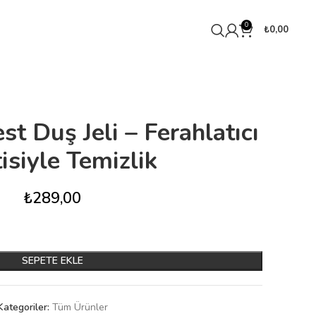
0
₺
0,00
t Duş Jeli – Ferahlatıcı
isiyle Temizlik
₺
289,00
SEPETE EKLE
Kategoriler:
Tüm Ürünler