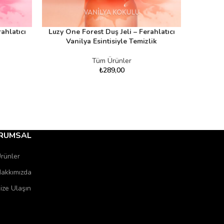
ahlatıcı
Luzy One Forest Duş Jeli – Ferahlatıcı
SEPETE EKLE
Vanilya Esintisiyle Temizlik
Tüm Ürünler
₺
289,00
RUMSAL
rünler
akkımızda
ize Ulaşın