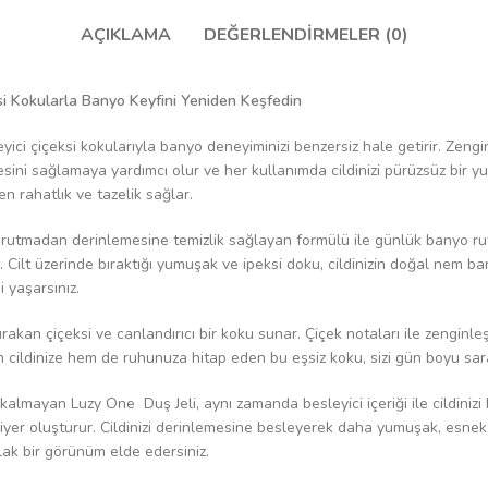
AÇIKLAMA
DEĞERLENDIRMELER (0)
ksi Kokularla Banyo Keyfini Yeniden Keşfedin
eyici çiçeksi kokularıyla banyo deneyiminizi benzersiz hale getirir. Zeng
gesini sağlamaya yardımcı olur ve her kullanımda cildinizi pürüzsüz bir 
en rahatlık ve tazelik sağlar.
urutmadan derinlemesine temizlik sağlayan formülü ile günlük banyo ruti
dırır. Cilt üzerinde bıraktığı yumuşak ve ipeksi doku, cildinizin doğal nem
 yaşarsınız.
 bırakan çiçeksi ve canlandırıcı bir koku sunar. Çiçek notaları ile zenginleş
cildinize hem de ruhunuza hitap eden bu eşsiz koku, sizi gün boyu sarar
kalmayan Luzy One Duş Jeli, aynı zamanda besleyici içeriği ile cildinizi 
riyer oluşturur. Cildinizi derinlemesine besleyerek daha yumuşak, esnek
rlak bir görünüm elde edersiniz.