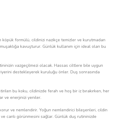
in köpük formülü, cildinizi nazikçe temizler ve kurutmadan
yumuşaklığa kavuşturur. Günlük kullanım için ideal olan bu
ninizin vazgeçilmezi olacak. Hassas ciltlere bile uygun
 bariyerini destekleyerek kuruluğu önler. Duş sonrasında
tirilen bu koku, cildinizde ferah ve hoş bir iz bırakırken, her
 ve enerjinizi yeniler.
korur ve nemlendirir. Yoğun nemlendirici bileşenleri, cildin
 ve canlı görünmesini sağlar. Günlük duş rutininizde